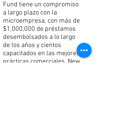
Fund tiene un compromiso
a largo plazo con la
microempresa, con más de
$1,000,000 de préstamos
desembolsados a lo largo
de los años y cientos
capacitados en las mejores
prácticas comerciales, New
Roots se esfuerza por
brindar el mayor impacto a
los más desfavorecidos
personas y áreas del
condado de King.
202 préstamos
hechos de graduados