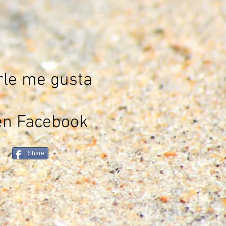
rle me gusta
en Facebook
Share