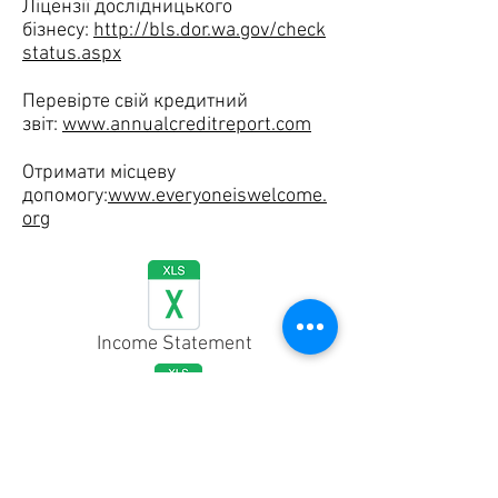
Ліцензії дослідницького
бізнесу:
http://bls.dor.wa.gov/check
status.aspx
Перевірте свій кредитний
звіт:
www.annualcreditreport.com
Отримати місцеву
допомогу:
www.everyoneiswelcome.
org
Income Statement
Cash Flow Statement